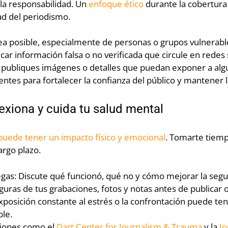
 la responsabilidad. Un
enfoque ético
durante la cobertura 
ad del periodismo.
 posible, especialmente de personas o grupos vulnerabl
ficar información falsa o no verificada que circule en redes 
No publiques imágenes o detalles que puedan exponer a algu
tes para fortalecer la confianza del público y mantener la
lexiona y cuida tu salud mental
puede tener un impacto físico y emocional
. Tomarte tiemp
argo plazo.
legas: Discute qué funcionó, qué no y cómo mejorar la segu
uras de tus grabaciones, fotos y notas antes de publicar o 
posición constante al estrés o la confrontación puede te
le.
ciones como el
Dart Center for Journalism & Trauma
y la
Jo